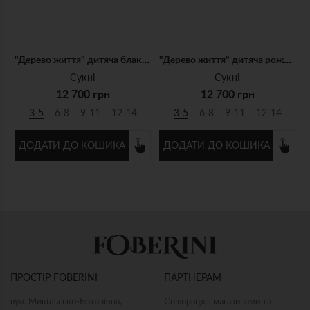
"Дерево життя" дитяча блакитна сукня
"Дерево життя" дитяча рожева сукня з рожевою вишивкою
Сукні
Сукні
12 700 грн
12 700 грн
3-5
6-8
9-11
12-14
3-5
6-8
9-11
12-14
ДОДАТИ ДО КОШИКА
ДОДАТИ ДО КОШИКА
ПРОСТІР FOBERINI
ПАРТНЕРАМ
вул. Микільсько-Ботанічна,
Співпраця з магазинами та