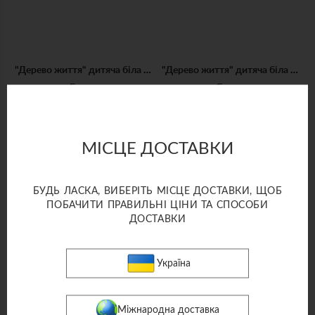
"Дерево життя" дитяча біла блуза
"Дерево життя" дитяча біла блуза з блакитною вишивкою
Блузи
Блузи
9 200 грн
9 200 грн
3-5
6-8
9-11
12-14
3-5
6-8
9-11
12-14
МІСЦЕ ДОСТАВКИ
ДОДАТИ ДО КОШИКА
ДОДАТИ ДО КОШИКА
БУДЬ ЛАСКА, ВИБЕРІТЬ МІСЦЕ ДОСТАВКИ, ЩОБ
ПОБАЧИТИ ПРАВИЛЬНІ ЦІНИ ТА СПОСОБИ
ДОСТАВКИ
Україна
Міжнародна доставка