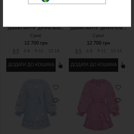
"Дерево життя" дитяча зелена сукня з бежевою вишивкою
"Дерево життя" дитяча біла сукня
Сукні
Сукні
12 700 грн
12 700 грн
3-5
6-8
9-11
12-14
3-5
6-8
9-11
12-14
ДОДАТИ ДО КОШИКА
ДОДАТИ ДО КОШИКА