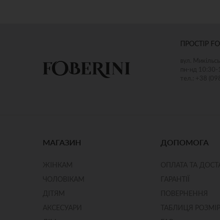
ОШИКА
ДОДАТИ ДО КОШИКА
ПРОСТІР FO
вул. Микільсь
пн-нд 10:30-
тел.: +38 (09
МАГАЗИН
ДОПОМОГА
ЖІНКАМ
ОПЛАТА ТА ДОСТ
ЧОЛОВІКАМ
ГАРАНТІЇ
ДІТЯМ
ПОВЕРНЕННЯ
АКСЕСУАРИ
ТАБЛИЦЯ РОЗМІР