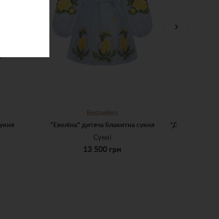
Bestsellers
сукня
"Евеліна" дитяча блакитна сукня
Сукні
13 500 грн
-14
3-5
3-5
6-8
9-11
12-14
3-5
13 500 грн