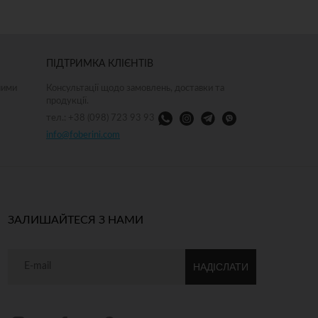
ДОДАТИ ДО КОШИКА
ДОДАТИ
ПІДТРИМКА КЛІЄНТІВ
ними
Консультації щодо замовлень, доставки та
продукції.
тел.: +38 (098) 723 93 93
info@foberini.com
ЗАЛИШАЙТЕСЯ З НАМИ
НАДІСЛАТИ