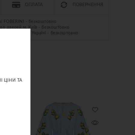
ОПЛАТА
ПОВЕРНЕННЯ
ні FOBERINI - безкоштовно
 до дверей м. Київ - безкоштовно
ва Пошта» по Україні - безкоштовно
І ЦІНИ ТА