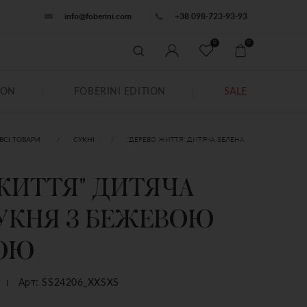
info@foberini.com
+38 098-723-93-93
0
0
ION
FOBERINI EDITION
SALE
"ДЕРЕВО ЖИТТЯ" ДИТЯЧА ЗЕЛЕНА
ВСІ ТОВАРИ
СУКНІ
ЖИТТЯ" ДИТЯЧА
УКНЯ З БЕЖЕВОЮ
ОЮ
Арт: SS24206_XXSXS