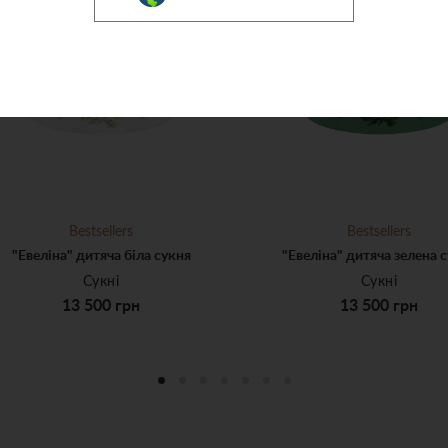
Bestsellers
Bestsellers
"Евеліна" дитяча біла сукня
"Евеліна" дитяча зелена 
Сукні
Сукні
13 500 грн
13 500 грн
3-5
6-8
9-11
12-14
3-5
6-8
9-11
12
13 500 грн
13 500 грн