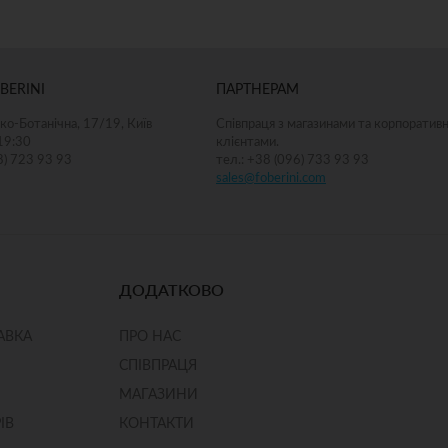
ДОДАТИ ДО КОШИКА
ДОДАТИ ДО КОШИКА
BERINI
ПАРТНЕРАМ
ко-Ботанічна, 17/19, Київ
Співпраця з магазинами та корпоратив
19:30
клієнтами.
8) 723 93 93
тел.: +38 (096) 733 93 93
sales@foberini.com
ДОДАТКОВО
АВКА
ПРО НАС
СПІВПРАЦЯ
МАГАЗИНИ
ІВ
КОНТАКТИ