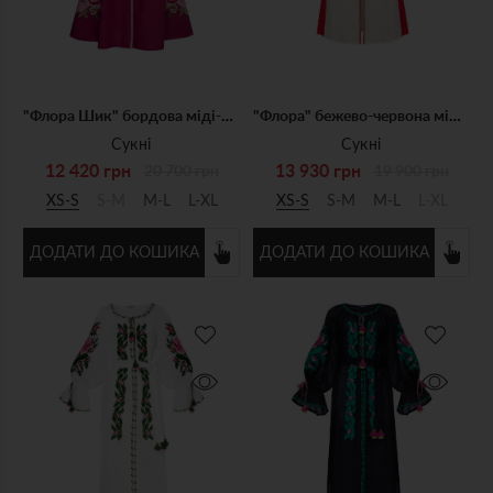
"Флора Шик" бордова міді-сукня
"Флора" бежево-червона міді-сукня
Сукні
Сукні
12 420 грн
13 930 грн
20 700 грн
19 900 грн
XS-S
S-M
M-L
L-XL
XS-S
S-M
M-L
L-XL
ДОДАТИ ДО КОШИКА
ДОДАТИ ДО КОШИКА