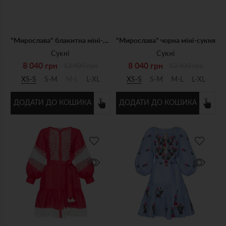
"Мирослава" блакитна міні-сукня
"Мирослава" чорна міні-сукня
Сукні
Сукні
8 040 грн
8 040 грн
13 400 грн
13 400 грн
XS-S
S-M
M-L
L-XL
XS-S
S-M
M-L
L-XL
ДОДАТИ ДО КОШИКА
ДОДАТИ ДО КОШИКА