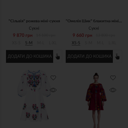
"Сільвія" рожева міні-сукня
"Омелія Шик" блакитна мiнi-cукня
Сукні
Сукні
9 870 грн
9 660 грн
14 100 грн
13 800 грн
XS-S
S-M
M-L
L-XL
XS-S
S-M
M-L
L-XL
ДОДАТИ ДО КОШИКА
ДОДАТИ ДО КОШИКА