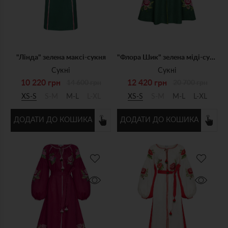
"Лінда" зелена максi-сукня
"Флора Шик" зелена міді-сукня
Сукні
Сукні
10 220 грн
12 420 грн
14 600 грн
20 700 грн
XS-S
S-M
M-L
L-XL
XS-S
S-M
M-L
L-XL
ДОДАТИ ДО КОШИКА
ДОДАТИ ДО КОШИКА