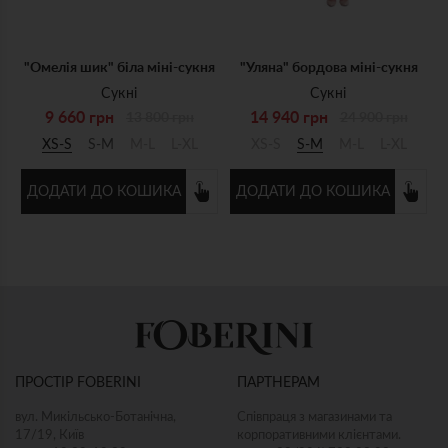
"Омелія шик" біла міні-сукня
"Уляна" бордова міні-сукня
Сукні
Сукні
9 660 грн
14 940 грн
13 800 грн
24 900 грн
XS-S
S-M
M-L
L-XL
XS-S
S-M
M-L
L-XL
ДОДАТИ ДО КОШИКА
ДОДАТИ ДО КОШИКА
ПРОСТІР FOBERINI
ПАРТНЕРАМ
вул. Микільсько-Ботанічна,
Співпраця з магазинами та
17/19, Київ
корпоративними клієнтами.