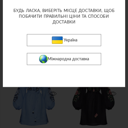
БУДЬ ЛАСКА, ВИБЕРІТЬ МІСЦЕ ДОСТАВКИ, ЩОБ
ПОБАЧИТИ ПРАВИЛЬНІ ЦІНИ ТА СПОСОБИ
ДОСТАВКИ
"Тіна" блакитна міді-сукня
"Червона рута" червона міді-сукня
Сукні
Сукні
11 940 грн
12 950 грн
19 900 грн
18 500 грн
Україна
XS-S
S-M
M-L
L-XL
XS-S
S-M
M-L
L-XL
Міжнародна доставка
ДОДАТИ ДО КОШИКА
ДОДАТИ ДО КОШИКА