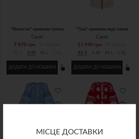
"Колосок" кремова туніка
"Тіна" кремова міді-сукня
Сукні
Сукні
9 870 грн
11 940 грн
14 100 грн
19 900 грн
XS-S
S-M
M-L
L-XL
XS-S
S-M
M-L
L-XL
ДОДАТИ ДО КОШИКА
ДОДАТИ ДО КОШИКА
МІСЦЕ ДОСТАВКИ