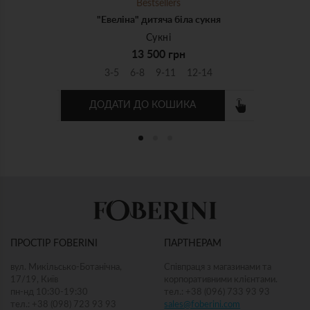
Bestsellers
на сукня
"Евеліна" дитяча біла сукня
Сукні
13 500 грн
12-14
3-5
6-8
9-11
12-14
ДОДАТИ ДО КОШИКА
ПРОСТІР FOBERINI
ПАРТНЕРАМ
вул. Микільсько-Ботанічна,
Співпраця з магазинами та
17/19, Київ
корпоративними клієнтами.
пн-нд 10:30-19:30
тел.: +38 (096) 733 93 93
тел.: +38 (098) 723 93 93
sales@foberini.com