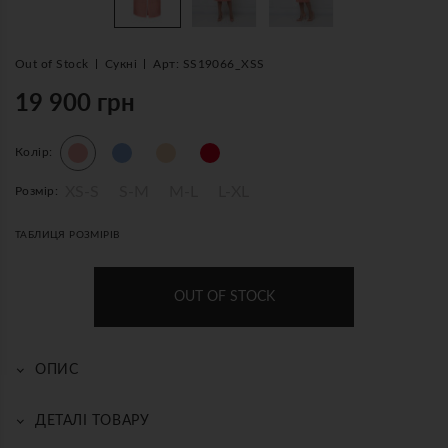
Out of Stock
Сукні
Арт: SS19066_XSS
19 900 грн
Колір:
XS-S
S-M
M-L
L-XL
Розмір:
ТАБЛИЦЯ РОЗМІРІВ
OUT OF STOCK
ОПИС
Прикрашена вишивкою геометричним орнаментом білого
кольору. Елементи ручних робіт на горловині та рукавах
ДЕТАЛІ ТОВАРУ
роблять цю сукню унікальним образом у вашому
Автентична українська вишивка