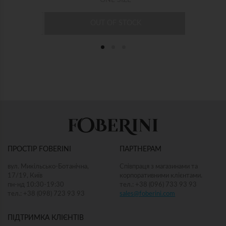
OUT OF STOCK
яміді
"Ві
"Едельвейс" малинова максi-сукня
Сукні
22 500 грн
L-XL
XS-S
S-M
M-L
L-XL
ПРОСТІР FOBERINI
ПАРТНЕРАМ
ДОД
ДОДАТИ ДО КОШИКА
вул. Микільсько-Ботанічна,
Співпраця з магазинами та
17/19, Київ
корпоративними клієнтами.
пн-нд 10:30-19:30
тел.: +38 (096) 733 93 93
тел.: +38 (098) 723 93 93
sales@foberini.com
ПІДТРИМКА КЛІЄНТІВ