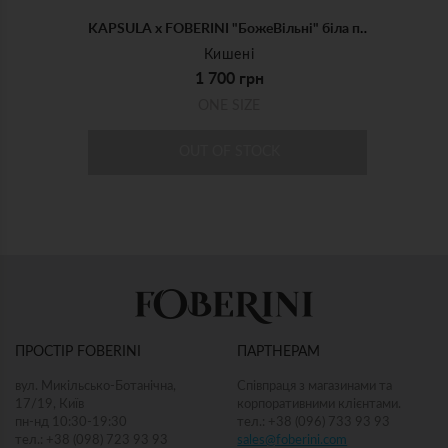
KAPSULA x FOBERINI "БожеВільні" біла поясна кишеня
Кишені
1 700 грн
ONE SIZE
OUT OF STOCK
KAPSULA x FOBERINI "БожеВільні" кольоровий комір
KAPSULA x FOBERINI "БожеВільні" біла поясна кишеня
Кишені
1 700 грн
ONE SIZE
ПРОСТІР FOBERINI
ПАРТНЕРАМ
OUT OF STOCK
вул. Микільсько-Ботанічна,
Співпраця з магазинами та
17/19, Київ
корпоративними клієнтами.
пн-нд 10:30-19:30
тел.: +38 (096) 733 93 93
тел.: +38 (098) 723 93 93
sales@foberini.com