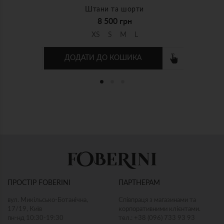
и
Штани та шорти
8 500 грн
XS
S
M
L
ДОДАТИ ДО КОШИКА
Bestsellers
кроп-блуза
"Дерево життя" біла кроп-блуза
"Дерев
Блузи
13 800 грн
L-XL
XS-S
S-M
M-L
L-XL
X
ПРОСТІР FOBERINI
ПАРТНЕРАМ
ДОДАТИ ДО КОШИКА
ДОД
вул. Микільсько-Ботанічна,
Співпраця з магазинами та
17/19, Київ
корпоративними клієнтами.
пн-нд 10:30-19:30
тел.: +38 (096) 733 93 93