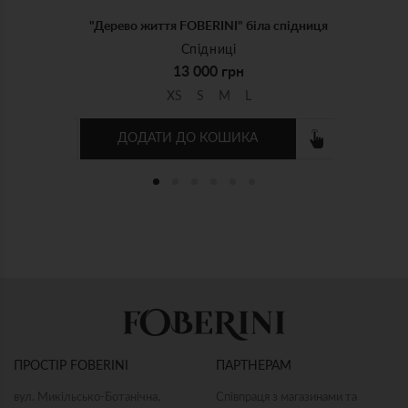
підниця
"Дерево життя FOBERINI" біла спідниця
Спідниці
13 000 грн
L
XS
S
M
L
ДОДАТИ ДО КОШИКА
а блуза
"Блакитне небо" блакитна блуза
"Блак
Блузи
8 500 грн
L-XL
ONE SIZE
X
ПРОСТІР FOBERINI
ПАРТНЕРАМ
ДОДАТИ ДО КОШИКА
ДОД
вул. Микільсько-Ботанічна,
Співпраця з магазинами та