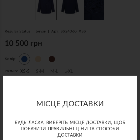
Regular Status
Блузи
Арт: SS24060_XSS
10 500 грн
Колір:
Розмір:
XS-S
S-M
M-L
L-XL
ТАБЛИЦЯ РОЗМІРІВ
МІСЦЕ ДОСТАВКИ
ДОДАТИ ДО КОШИКА
БУДЬ ЛАСКА, ВИБЕРІТЬ МІСЦЕ ДОСТАВКИ, ЩОБ
ШВИДКА ПОКУПКА
ПОБАЧИТИ ПРАВИЛЬНІ ЦІНИ ТА СПОСОБИ
ДОСТАВКИ