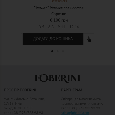
Bestsellers
"Січ" біла дитяча сорочка з білою вишивкою
"Богдан" біла дитяча сорочка
Сорочки
8 100 грн
-14
3-5
6-8
9-11
12-14
ДОДАТИ ДО КОШИКА
ПРОСТІР FOBERINI
ПАРТНЕРАМ
вул. Микільсько-Ботанічна,
Співпраця з магазинами та
17/19, Київ
корпоративними клієнтами.
пн-нд 10:30-19:30
тел.: +38 (096) 733 93 93
тел.: +38 (098) 723 93 93
sales@foberini.com