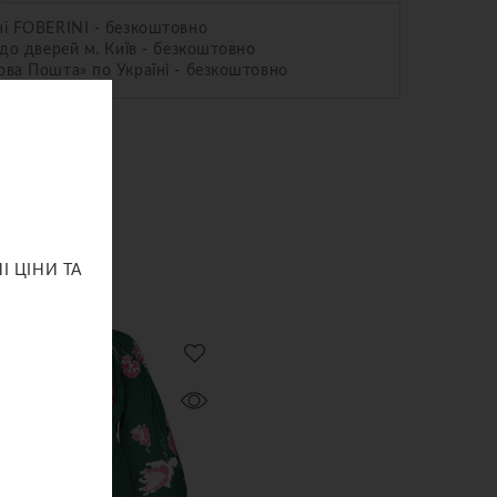
ні FOBERINI - безкоштовно
 до дверей м. Київ - безкоштовно
ва Пошта» по Україні - безкоштовно
І ЦІНИ ТА