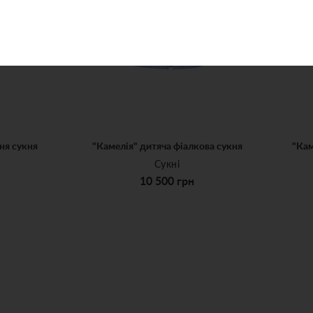
ня сукня
"Камелія" дитяча фіалкова сукня
"Кам
Сукні
10 500 грн
12-14
3-5
6-8
9-11
12-14
3-5
10 500 грн
КА
ДОДАТИ ДО КОШИКА
ДОД