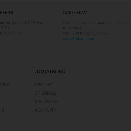
BERINI
ПАРТНЕРАМ
ко-Ботанічна, 17/19, Київ
Співпраця з магазинами та корпоратив
19:30
клієнтами.
8) 723 93 93
тел.: +38 (096) 733 93 93
sales@foberini.com
ДОДАТКОВО
АВКА
ПРО НАС
СПІВПРАЦЯ
МАГАЗИНИ
ІВ
КОНТАКТИ