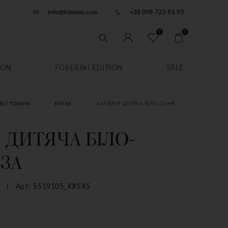
info@foberini.com
+38 098-723-93-93
0
0
ION
FOBERINI EDITION
SALE
"КАМЕЛІЯ" ДИТЯЧА БІЛО-СИНЯ
ВСІ ТОВАРИ
БЛУЗИ
" ДИТЯЧА БІЛО-
ЗА
Арт: SS19105_XXSXS