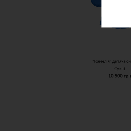
"Камелія" дитяча си
Сукні
10 500 грн
3-5
6-8
9-11
10 500 грн
ДОДАТИ ДО КОШИ