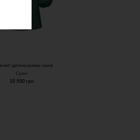
елія" дитяча зелена сукня
Сукні
10 500 грн
6-8
9-11
12-14
10 500 грн
АТИ ДО КОШИКА