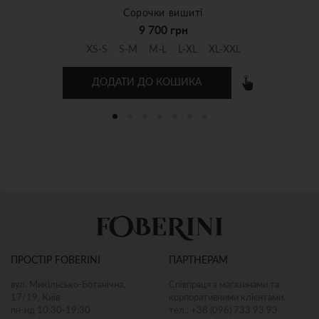
Сорочки вишиті
9 700 грн
XL-XXL
XS-S
S-M
M-L
L-XL
XL-XXL
ДОДАТИ ДО КОШИКА
ни
"Еней" сині штани
и
Штани та шорти
5 400 грн
L-XL
XS-S
S-M
M-L
L-XL
X
ПРОСТІР FOBERINI
ПАРТНЕРАМ
ДОДАТИ ДО КОШИКА
ДОД
вул. Микільсько-Ботанічна,
Співпраця з магазинами та
17/19, Київ
корпоративними клієнтами.
пн-нд 10:30-19:30
тел.: +38 (096) 733 93 93